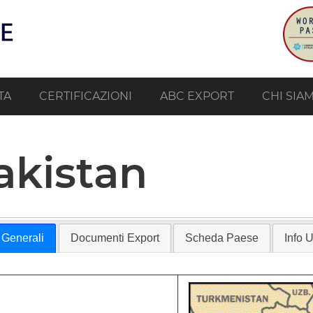
TA
CERTIFICAZIONI
ABC EXPORT
CHI SIA
akistan
 Generali
Documenti Export
Scheda Paese
Info Ut