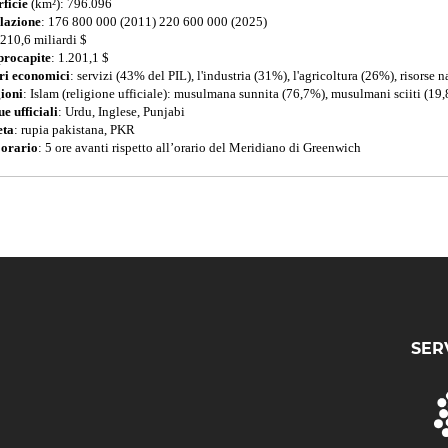
rficie
(km²): 796.096
lazione
: 176 800 000 (2011) 220 600 000 (2025)
 210,6 miliardi $
procapite
: 1.201,1 $
ri economici
: servizi (43% del PIL), l'industria (31%), l'agricoltura (26%), risorse n
ioni
: Islam (religione ufficiale): musulmana sunnita (76,7%), musulmani sciiti (19
e ufficiali
: Urdu, Inglese, Punjabi
ta
: rupia pakistana, PKR
 orario
: 5 ore avanti rispetto all’orario del Meridiano di Greenwich
SER