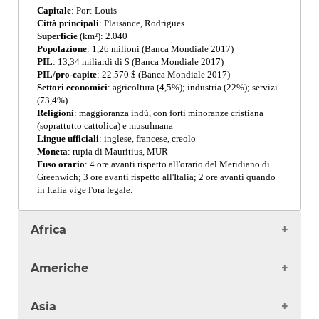
Capitale
: Port-Louis
Città principali
: Plaisance, Rodrigues
Superficie
(km²): 2.040
Popolazione
: 1,26 milioni (Banca Mondiale 2017)
PIL
: 13,34 miliardi di $ (Banca Mondiale 2017)
PIL/pro-capite
: 22.570 $ (Banca Mondiale 2017)
Settori economici
: agricoltura (4,5%); industria (22%); servizi
(73,4%)
Religioni
: maggioranza indù, con forti minoranze cristiana
(soprattutto cattolica) e musulmana
Lingue ufficiali
: inglese, francese, creolo
Moneta
: rupia di Mauritius, MUR
Fuso orario
: 4 ore avanti rispetto all'orario del Meridiano di
Greenwich; 3 ore avanti rispetto all'Italia; 2 ore avanti quando
in Italia vige l'ora legale.
Africa
Algeria
Americhe
Angola
Benin
Antigua
Asia
Burkina Faso
Argentina