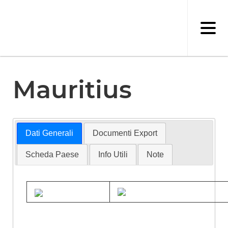
Salta
al
contenuto
principale
Mauritius
Dati Generali
Documenti Export
Scheda Paese
Info Utili
Note