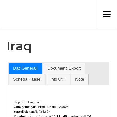
Salta
al
contenuto
principale
Iraq
Dati Generali
Documenti Export
Scheda Paese
Info Utili
Note
Capitale
: Baghdad
Città principali
: Erbil, Mosul, Bassora
Superficie
(km²): 438.317
Popolazione
: 32,7 milioni (2011); 48,9 milioni (2025)