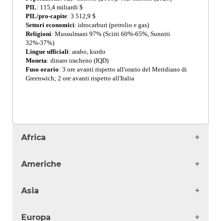
PIL
: 115,4 miliardi $
PIL/pro-capite
: 3 512,9 $
Settori economici
: idrocarburi (petrolio e gas)
Religioni
: Mussulmani 97% (Sciiti 60%-65%, Sunniti
32%-37%)
Lingue ufficiali
: arabo, kurdo
Moneta
: dinaro iracheno (IQD)
Fuso orario
: 3 ore avanti rispetto all'orario del Meridiano di
Greenwich; 2 ore avanti rispetto all'Italia
Africa
Algeria
Americhe
Angola
Benin
Antigua
Asia
Burkina Faso
Argentina
Burundi
Bahamas
Afghanistan
Camerun
Europa
Barbados