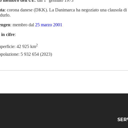
to membro dell'UE
: dal 1° gennaio 1973
uta
: corona danese (DKK). La Danimarca ha negoziato una clausola di e
odurlo.
engen
: membro dal
25 marzo 2001
 in cifre
:
2
perficie: 42 925 km
polazione: 5 932 654 (2023)
SER