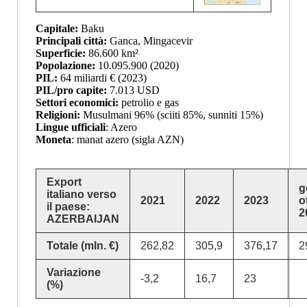
Capitale:
Baku
Principali città:
Ganca, Mingacevir
Superficie:
86.600 km²
Popolazione:
10.095.900 (2020)
PIL:
64 miliardi € (2023)
PIL/pro capite:
7.013 USD
Settori economici:
petrolio e gas
Religioni:
Musulmani 96% (sciiti 85%, sunniti 15%)
Lingue ufficiali
: Azero
Moneta
: manat azero (sigla AZN)
Export
g
italiano verso
2021
2022
2023
o
il paese:
2
AZERBAIJAN
Totale (mln. €)
262,82
305,9
376,17
2
Variazione
-3,2
16,7
23
(%)