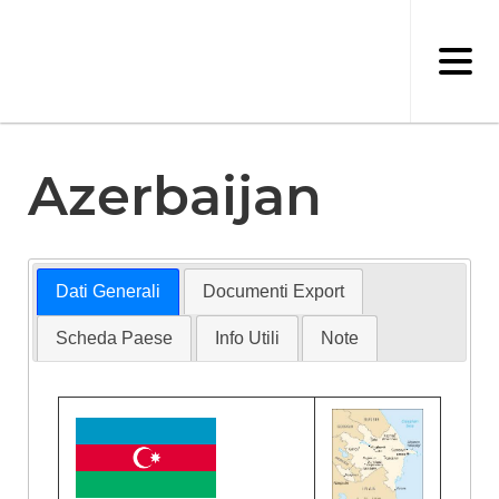
Salta
al
contenuto
principale
Azerbaijan
Dati Generali
Documenti Export
Scheda Paese
Info Utili
Note