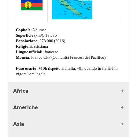
Capitale
: Noumea
La dosis puede ser de un comprimido de
comprar cialis 
Superficie
(km²): 18.575
envio cialis comprar una vez.
Popolazione
: 278.000 (2016)
Religioni
: cristiana
Lingue ufficiali
: francese
Moneta
: Franco CFP (Comunità Francesi del Pacifico)
Konzum
Fuso orario
: +10h rispetto all'Italia; +9h quando in Italia è in
vigore l'ora legale
Africa
Algeria
Americhe
Angola
Benin
Antigua
Asia
Burkina Faso
Argentina
Burundi
Bahamas
Afghanistan