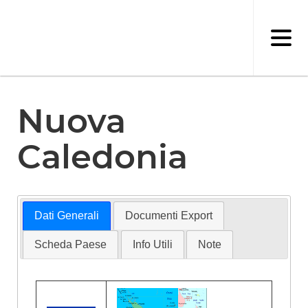
Salta
al
contenuto
principale
Nuova
Caledonia
Dati Generali
Documenti Export
Scheda Paese
Info Utili
Note