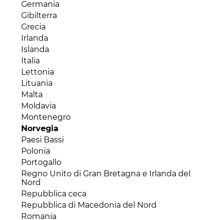
Hong Kong
Guinea Equatoriale
Germania
Guyana
India
Kenya
Gibilterra
Haiti
Indonesia
Liberia
Grecia
Honduras
Iran
Libia
Irlanda
Messico
Iraq
Madagascar
Islanda
Nicaragua
Israele
Malawi
Italia
Panama
Kazakhstan
Mali
Lettonia
Paraguay
Kirghizistan
Marocco
Lituania
Perù
Kuwait
Mauritania
Malta
Repubblica Dominicana
Laos
Mauritius
Moldavia
Saint Lucia
Libano
Mozambico
Montenegro
Stati Uniti
Macao
Niger
Norvegia
Suriname
Malesia
Nigeria
Paesi Bassi
Trinidad e Tobago
Mongolia
Repubblica Centraficana
Polonia
Uruguay
Myanmar
Repubblica del Congo (Congo-Brazaville)
Portogallo
Venezuela
Oman
Repubblica Democratica del Congo
Regno Unito di Gran Bretagna e Irlanda del
Pakistan
Nord
Ruanda
Palestina
Repubblica ceca
Senegal
Qatar
Repubblica di Macedonia del Nord
Seychelles
Repubblica popolare cinese
Romania
Sierra Leone