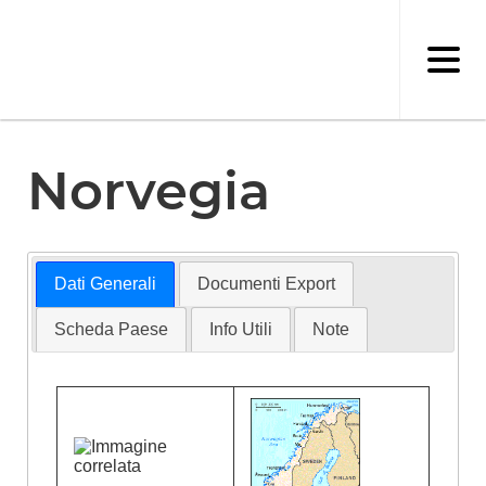
Salta
al
contenuto
principale
Norvegia
Dati Generali
Documenti Export
Scheda Paese
Info Utili
Note