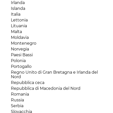
Iran
Libia
Irlanda
Messico
Iraq
Madagascar
Islanda
Nicaragua
Israele
Malawi
Italia
Panama
Kazakhstan
Mali
Lettonia
Paraguay
Kirghizistan
Marocco
Lituania
Perù
Kuwait
Mauritania
Malta
Repubblica Dominicana
Laos
Mauritius
Moldavia
Saint Lucia
Libano
Mozambico
Montenegro
Stati Uniti
Macao
Niger
Norvegia
Suriname
Malesia
Nigeria
Paesi Bassi
Trinidad e Tobago
Mongolia
Repubblica Centraficana
Polonia
Uruguay
Myanmar
Repubblica del Congo (Congo-Brazaville)
Portogallo
Venezuela
Oman
Repubblica Democratica del Congo
Regno Unito di Gran Bretagna e Irlanda del
Pakistan
Nord
Ruanda
Palestina
Repubblica ceca
Senegal
Qatar
Repubblica di Macedonia del Nord
Seychelles
Repubblica popolare cinese
Romania
Sierra Leone
Singapore
Russia
Somalia
Siria
Serbia
Sud Africa
Sri Lanka
Slovacchia
Sudan