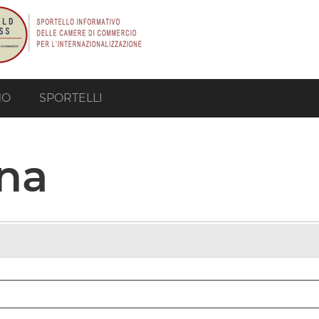
MO
SPORTELLI
na