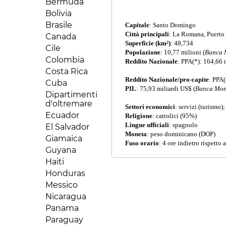
Bermuda
Comore
Bolivia
Costa d'Avorio
Brasile
Capitale
: Santo Domingo
Egitto
Città principali
: La Romana, Puerto 
Canada
Eritrea
Superficie (km²)
: 48,734
Cile
Popolazione
: 10,77 milioni (
Banca 
Etiopia
Colombia
Reddito Nazionale
: PPA(*): 164,66 
Gabon
Costa Rica
Gambia
Reddito Nazionale/pro-capite
: PPA(
Cuba
PIL
: 75,93 miliardi US$ (
Banca Mon
Ghana
Dipartimenti
Gibuti
d'oltremare
Settori economici
: servizi (turismo)
Guinea Bissau
Ecuador
Religione
: cattolici (95%)
Guinea
Lingue ufficiali
: spagnolo
El Salvador
Conakry
Moneta
: peso dominicano (DOP)
Giamaica
Fuso orario
: 4 ore indietro rispetto 
Guinea
Guyana
Equatoriale
Haiti
Kenya
Honduras
Liberia
Messico
Libia
Nicaragua
Madagascar
Panama
Malawi
Paraguay
Mali