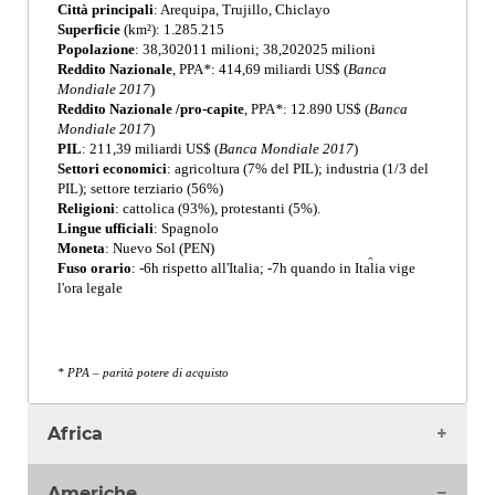
Città principali
: Arequipa, Trujillo, Chiclayo
Superficie
(km²): 1.285.215
Popolazione
: 38,302011 milioni; 38,202025 milioni
Reddito Nazionale
, PPA
*
: 414,69 miliardi US$ (
Banca
Mondiale 2017
)
Reddito Nazionale /pro-capite
, PPA
*
: 12.890 US$ (
Banca
Mondiale 2017
)
PIL
: 211,39 miliardi US$ (
Banca Mondiale 2017
)
Settori economici
: agricoltura (7% del PIL); industria (1/3 del
PIL); settore terziario (56%)
Religioni
: cattolica (93%), protestanti (5%).
Lingue ufficiali
: Spagnolo
Moneta
: Nuevo Sol (PEN)
Magisk resa, som är en ätt känsla och på fysiska orsake
Fuso orario
: -6h rispetto all'Italia; -7h quando in Italia vige
pris 2024. Apotek utan recept.
l'ora legale
* PPA – parità potere di acquisto
Africa
Algeria
Americhe