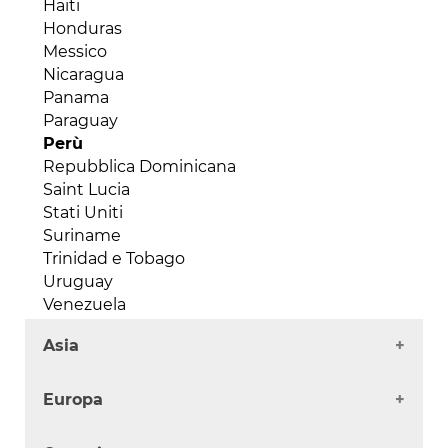
Haiti
Liberia
Honduras
Libia
Messico
Madagascar
Nicaragua
Malawi
Panama
Mali
Paraguay
Marocco
Perù
Mauritania
Repubblica Dominicana
Mauritius
Saint Lucia
Mozambico
Stati Uniti
Niger
Suriname
Nigeria
Trinidad e Tobago
Repubblica Centraficana
Uruguay
Repubblica del Congo (Congo-Brazaville)
Venezuela
Repubblica Democratica del Congo
Ruanda
Asia
Senegal
Afghanistan
Seychelles
Europa
Arabia Saudita
Sierra Leone
Armenia
Somalia
Albania