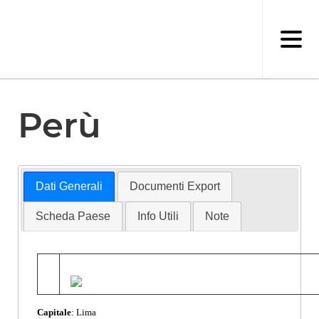
Salta
al
contenuto
principale
Perù
Dati Generali
Documenti Export
Scheda Paese
Info Utili
Note
Capitale
: Lima