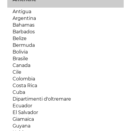
Angola
Benin
Antigua
Burkina Faso
Argentina
Burundi
Bahamas
Camerun
Barbados
Capo Verde
Belize
Ciad
Bermuda
Comore
Bolivia
Costa d'Avorio
Brasile
Egitto
Canada
Eritrea
Cile
Etiopia
Colombia
Gabon
Costa Rica
Gambia
Cuba
Ghana
Dipartimenti d'oltremare
Gibuti
Ecuador
Guinea Bissau
El Salvador
Guinea Conakry
Giamaica
Guinea Equatoriale
Guyana
Kenya