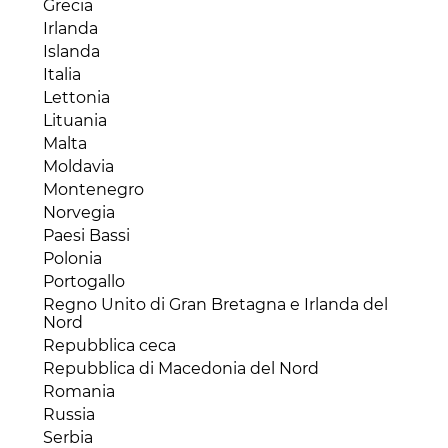
Liberia
Grecia
Honduras
Iran
Libia
Irlanda
Messico
Iraq
Madagascar
Islanda
Nicaragua
Israele
Malawi
Italia
Panama
Kazakhstan
Mali
Lettonia
Paraguay
Kirghizistan
Marocco
Lituania
Perù
Kuwait
Mauritania
Malta
Repubblica Dominicana
Laos
Mauritius
Moldavia
Saint Lucia
Libano
Mozambico
Montenegro
Stati Uniti
Macao
Niger
Norvegia
Suriname
Malesia
Nigeria
Paesi Bassi
Trinidad e Tobago
Mongolia
Repubblica Centraficana
Polonia
Uruguay
Myanmar
Repubblica del Congo (Congo-Brazaville)
Portogallo
Venezuela
Oman
Repubblica Democratica del Congo
Regno Unito di Gran Bretagna e Irlanda del
Pakistan
Nord
Ruanda
Palestina
Repubblica ceca
Senegal
Qatar
Repubblica di Macedonia del Nord
Seychelles
Repubblica popolare cinese
Romania
Sierra Leone
Singapore
Russia
Somalia
Siria
Serbia
Sud Africa