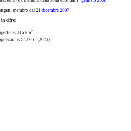
uta
: euro (€), membro della zona euro dal
1º gennaio 2008
engen
: membro dal
21 dicembre 2007
 in cifre
:
2
perficie: 316 km
polazione: 542 051 (2023)