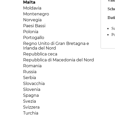
Kuwait
Val
Mauritania
Malta
Repubblica Dominicana
Laos
Mauritius
Moldavia
Sch
Saint Lucia
Libano
Mozambico
Montenegro
Stati Uniti
Macao
Dati
Niger
Norvegia
Suriname
Malesia
Nigeria
Paesi Bassi
Trinidad e Tobago
Su
Mongolia
Repubblica Centraficana
Polonia
Uruguay
Po
Myanmar
Repubblica del Congo (Congo-
Portogallo
Venezuela
Oman
Brazaville)
Regno Unito di Gran Bretagna e
Pakistan
Repubblica Democratica del
Irlanda del Nord
Congo
Palestina
Repubblica ceca
Ruanda
Qatar
Repubblica di Macedonia del Nord
Senegal
Repubblica popolare cinese
Romania
Seychelles
Singapore
Russia
Sierra Leone
Siria
Serbia
Somalia
Sri Lanka
Slovacchia
Sud Africa
Tagikistan
Slovenia
Sudan
Tailandia
Spagna
Tanzania
Taiwan
Svezia
Togo
Turkmenistan
Svizzera
Tunisia
Uzbekistan
Turchia