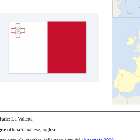
tale
: La Valletta
ue ufficiali
: maltese, inglese