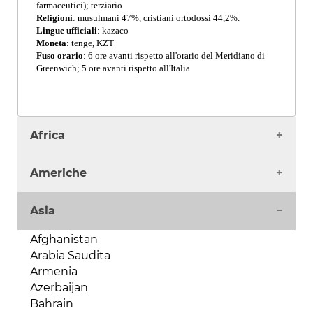
farmaceutici); terziario
Religioni
: musulmani 47%, cristiani ortodossi 44,2%.
Lingue ufficiali
: kazaco
Moneta
: tenge, KZT
Fuso orario
: 6 ore avanti rispetto all'orario del Meridiano di
Greenwich; 5 ore avanti rispetto all'Italia
Africa
Algeria
Americhe
Angola
Benin
Antigua
Asia
Burkina Faso
Argentina
Burundi
Bahamas
Afghanistan
Camerun
Barbados
Arabia Saudita
Capo Verde
Belize
Armenia
Ciad
Bermuda
Azerbaijan
Comore
Bolivia
Bahrain
Costa d'Avorio