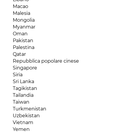
Mozambico
Stati Uniti
Macao
Niger
Suriname
Malesia
Nigeria
Trinidad e Tobago
Mongolia
Repubblica Centraficana
Uruguay
Myanmar
Repubblica del Congo (Congo-Brazaville)
Venezuela
Oman
Repubblica Democratica del Congo
Pakistan
Ruanda
Palestina
Senegal
Qatar
Seychelles
Repubblica popolare cinese
Sierra Leone
Singapore
Somalia
Siria
Sud Africa
Sri Lanka
Sudan
Tagikistan
Tanzania
Tailandia
Togo
Taiwan
Tunisia
Turkmenistan
Uganda
Uzbekistan
Zambia
Vietnam
Zimbabwe
Yemen