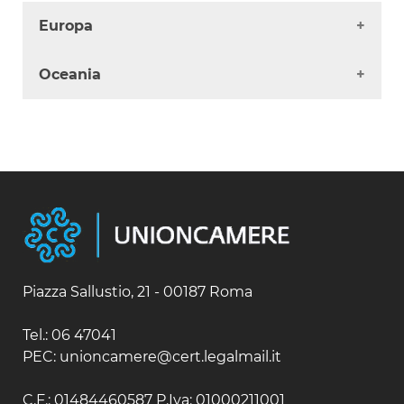
Europa
Albania
Oceania
Andorra
Austria
Australia
Belgio / Lussemburgo
Fiji
Bielorussia
Isole Salomone
Bulgaria
Nuova Caledonia
Cipro
Nuova Zelanda
Croazia
Papua Nuova Guinea
Danimarca
Samoa
Estonia
Finlandia
Francia
Piazza Sallustio, 21 - 00187 Roma
Germania
Gibilterra
Tel.: 06 47041
Grecia
PEC: unioncamere@cert.legalmail.it
Irlanda
Islanda
C.F.: 01484460587 P.Iva: 01000211001