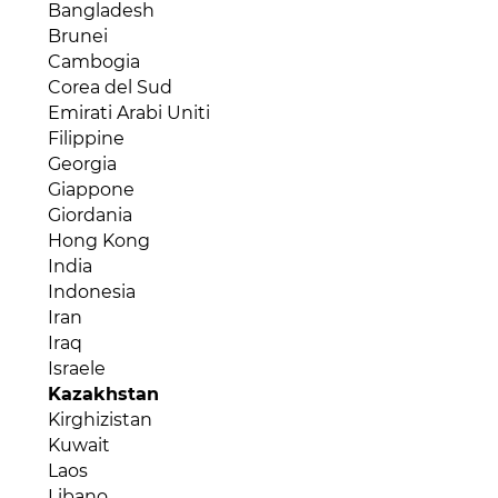
Brasile
Bangladesh
Egitto
Canada
Brunei
Eritrea
Cile
Cambogia
Etiopia
Colombia
Corea del Sud
Gabon
Costa Rica
Emirati Arabi Uniti
Gambia
Cuba
Filippine
Ghana
Dipartimenti d'oltremare
Georgia
Gibuti
Ecuador
Giappone
Guinea Bissau
El Salvador
Giordania
Guinea Conakry
Giamaica
Hong Kong
Guinea Equatoriale
Guyana
India
Kenya
Haiti
Indonesia
Liberia
Honduras
Iran
Libia
Messico
Iraq
Madagascar
Nicaragua
Israele
Malawi
Panama
Kazakhstan
Mali
Paraguay
Kirghizistan
Marocco
Perù
Kuwait
Mauritania
Repubblica Dominicana
Laos
Mauritius
Saint Lucia
Libano