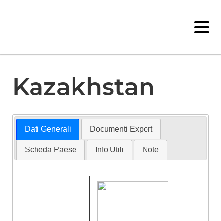
Salta
al
contenuto
principale
Kazakhstan
Dati Generali
Documenti Export
Scheda Paese
Info Utili
Note