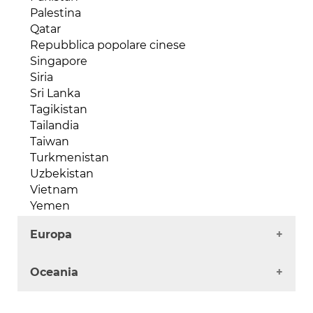
Ruanda
Palestina
Senegal
Qatar
Seychelles
Repubblica popolare cinese
Sierra Leone
Singapore
Somalia
Siria
Sud Africa
Sri Lanka
Sudan
Tagikistan
Tanzania
Tailandia
Togo
Taiwan
Tunisia
Turkmenistan
Uganda
Uzbekistan
Zambia
Vietnam
Zimbabwe
Yemen
Europa
Albania
Oceania
Andorra
Austria
Australia
Belgio / Lussemburgo