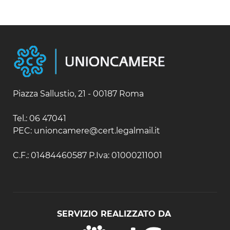
Fiji
Bielorussia
Isole Salomone
Bulgaria
Nuova Caledonia
Cipro
Nuova Zelanda
Croazia
Papua Nuova Guinea
Danimarca
Samoa
Estonia
Finlandia
Francia
Piazza Sallustio, 21 - 00187 Roma
Germania
Gibilterra
Tel.: 06 47041
Grecia
PEC: unioncamere@cert.legalmail.it
Irlanda
Islanda
C.F.: 01484460587 P.Iva: 01000211001
Italia
Lettonia
Lituania
Malta
Moldavia
SERVIZIO REALIZZATO DA
Montenegro