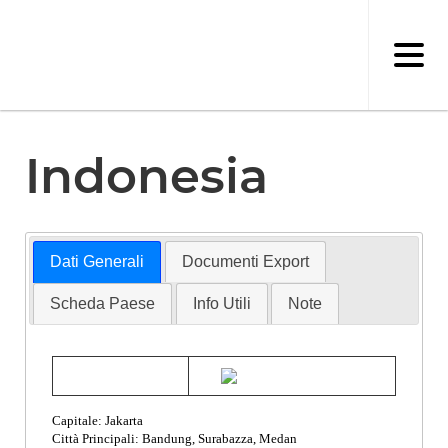
Salta
al
contenuto
principale
Indonesia
Dati Generali
Documenti Export
Scheda Paese
Info Utili
Note
Capitale: Jakarta
Città Principali: Bandung, Surabazza, Medan