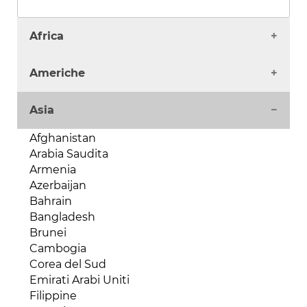
Africa
Algeria
Americhe
Angola
Benin
Antigua
Asia
Burkina Faso
Argentina
Burundi
Bahamas
Afghanistan
Camerun
Barbados
Arabia Saudita
Capo Verde
Belize
Armenia
Ciad
Bermuda
Azerbaijan
Comore
Bolivia
Bahrain
Costa d'Avorio
Brasile
Bangladesh
Egitto
Canada
Brunei
Eritrea
Cile
Cambogia
Etiopia
Colombia
Corea del Sud
Gabon
Costa Rica
Emirati Arabi Uniti
Gambia
Cuba
Filippine
Ghana
Dipartimenti d'oltremare