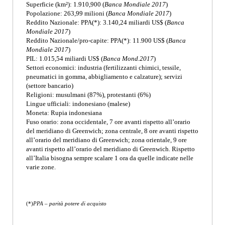
Superficie (km²): 1.910,900 (
Banca Mondiale 2017
)
Popolazione: 263,99 milioni (
Banca Mondiale 2017
)
Reddito Nazionale: PPA(*): 3.140,24 miliardi US$ (
Banca
Mondiale 2017
)
Reddito Nazionale/pro-capite: PPA(*): 11.900 US$ (
Banca
Mondiale 2017
)
PIL: 1.015,54 miliardi US$ (
Banca Mond.2017
)
Settori economici: industria (fertilizzanti chimici, tessile,
pneumatici in gomma, abbigliamento e calzature); servizi
(settore bancario)
Religioni: musulmani (87%), protestanti (6%)
Lingue ufficiali: indonesiano (malese)
Moneta: Rupia indonesiana
Fuso orario: zona occidentale, 7 ore avanti rispetto all’orario
del meridiano di Greenwich; zona centrale, 8 ore avanti rispetto
all’orario del meridiano di Greenwich; zona orientale, 9 ore
avanti rispetto all’orario del meridiano di Greenwich. Rispetto
all’Italia bisogna sempre scalare 1 ora da quelle indicate nelle
varie zone.
(*)
PPA – parità potere di acquisto