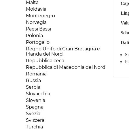
Kuwait
Mauritania
Malta
Capi
Repubblica Dominicana
Laos
Mauritius
Moldavia
Saint Lucia
Libano
Ling
Mozambico
Montenegro
Stati Uniti
Macao
Niger
Norvegia
Val
Suriname
Malesia
Nigeria
Paesi Bassi
Trinidad e Tobago
Sch
Mongolia
Repubblica Centraficana
Polonia
Uruguay
Myanmar
Repubblica del Congo (Congo-
Portogallo
Dati
Venezuela
Oman
Brazaville)
Regno Unito di Gran Bretagna e
Pakistan
Repubblica Democratica del
Irlanda del Nord
Su
Congo
Palestina
Repubblica ceca
Po
Ruanda
Qatar
Repubblica di Macedonia del Nord
Senegal
Repubblica popolare cinese
Romania
Seychelles
Singapore
Russia
Sierra Leone
Siria
Serbia
Somalia
Sri Lanka
Slovacchia
Sud Africa
Tagikistan
Slovenia
Sudan
Tailandia
Spagna
Tanzania
Taiwan
Svezia
Togo
Turkmenistan
Svizzera
Tunisia
Uzbekistan
Turchia