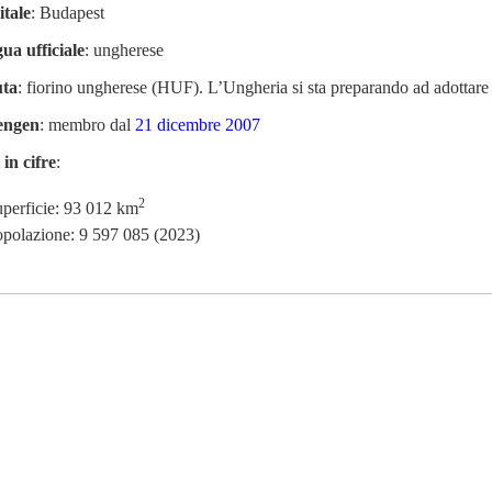
tale
: Budapest
ua ufficiale
: ungherese
uta
: fiorino ungherese (HUF). L’Ungheria si sta preparando ad adottare 
engen
: membro dal
21 dicembre 2007
 in cifre
:
2
perficie: 93 012 km
polazione: 9 597 085 (2023)