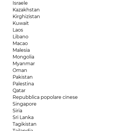
Nicaragua
Israele
Malawi
Panama
Kazakhstan
Mali
Paraguay
Kirghizistan
Marocco
Perù
Kuwait
Mauritania
Repubblica Dominicana
Laos
Mauritius
Saint Lucia
Libano
Mozambico
Stati Uniti
Macao
Niger
Suriname
Malesia
Nigeria
Trinidad e Tobago
Mongolia
Repubblica Centraficana
Uruguay
Myanmar
Repubblica del Congo (Congo-Brazaville)
Venezuela
Oman
Repubblica Democratica del Congo
Pakistan
Ruanda
Palestina
Senegal
Qatar
Seychelles
Repubblica popolare cinese
Sierra Leone
Singapore
Somalia
Siria
Sud Africa
Sri Lanka
Sudan
Tagikistan
Tanzania
Tailandia