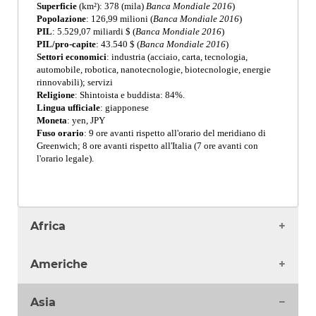
Superficie
(km²): 378 (mila)
Banca Mondiale 2016
)
Popolazione
: 126,99 milioni (
Banca Mondiale 2016
)
PIL
: 5.529,07 miliardi $ (
Banca Mondiale 2016
)
PIL/pro-capite
: 43.540 $ (
Banca Mondiale 2016
)
Settori economici
: industria (acciaio, carta, tecnologia,
automobile, robotica, nanotecnologie, biotecnologie, energie
rinnovabili); servizi
Religione
: Shintoista e buddista: 84%.
Lingua ufficiale
: giapponese
Moneta
: yen, JPY
Fuso orario
: 9 ore avanti rispetto all'orario del meridiano di
Greenwich; 8 ore avanti rispetto all'Italia (7 ore avanti con
l'orario legale).
Africa
Algeria
Americhe
Angola
Benin
Antigua
Asia
Burkina Faso
Argentina