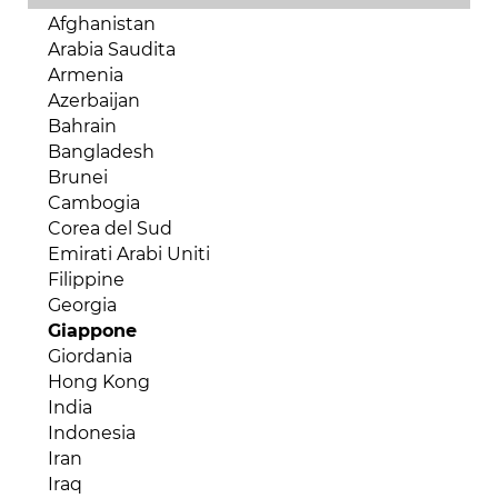
Burundi
Bahamas
Afghanistan
Camerun
Barbados
Arabia Saudita
Capo Verde
Belize
Armenia
Ciad
Bermuda
Azerbaijan
Comore
Bolivia
Bahrain
Costa d'Avorio
Brasile
Bangladesh
Egitto
Canada
Brunei
Eritrea
Cile
Cambogia
Etiopia
Colombia
Corea del Sud
Gabon
Costa Rica
Emirati Arabi Uniti
Gambia
Cuba
Filippine
Ghana
Dipartimenti d'oltremare
Georgia
Gibuti
Ecuador
Giappone
Guinea Bissau
El Salvador
Giordania
Guinea Conakry
Giamaica
Hong Kong
Guinea Equatoriale
Guyana
India
Kenya
Haiti
Indonesia
Liberia
Honduras
Iran
Libia
Messico
Iraq
Madagascar