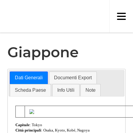
Salta
al
contenuto
principale
Giappone
Dati Generali
Documenti Export
Scheda Paese
Info Utili
Note
Capitale
: Tokyo
Città principali
: Osaka, Kyoto, Kobé, Nagoya