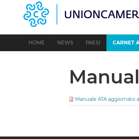
Salta
al
contenuto
principale
HOME
NEWS
PAESI
CARNET 
Manual
Manuale ATA aggiornato 