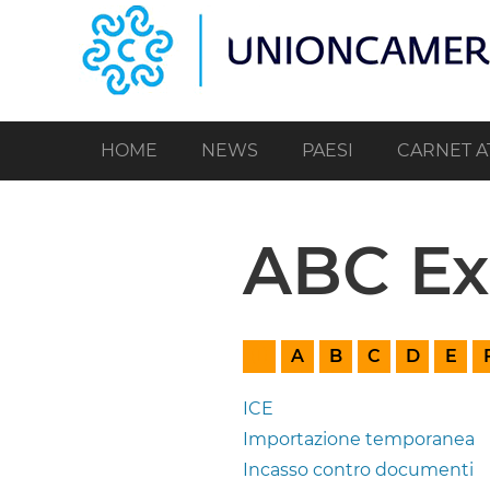
Salta
al
contenuto
principale
HOME
NEWS
PAESI
CARNET A
ABC Ex
(1)
|
|
|
|
|
A
B
C
D
E
(11)
(6)
(22)
(7)
(4)
(
ICE
Importazione temporanea
Incasso contro documenti