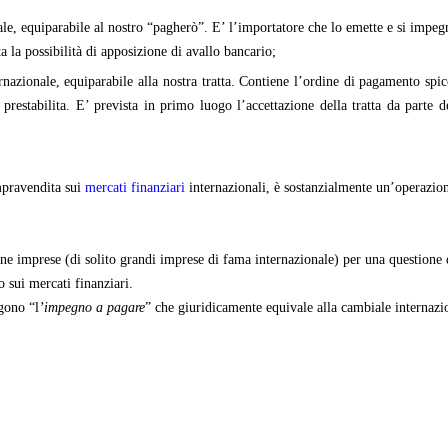
ale, equiparabile al nostro “pagherò”. E’ l’importatore che lo emette e si impeg
 la possibilità di apposizione di avallo bancario;
ernazionale, equiparabile alla nostra tratta. Contiene l’ordine di pagamento spic
estabilita. E’ prevista in primo luogo l’accettazione della tratta da parte d
ompravendita sui
mercati finanziari
internazionali, è sostanzialmente un’operazion
une imprese (di solito grandi imprese di fama internazionale) per una questione
o sui mercati finanziari.
ngono “l
’impegno a pagare
” che giuridicamente equivale alla cambiale internazio