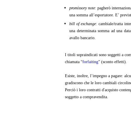
promissory note
: pagherò internazion
una somma all’esportatore. E’ prevista
bill of exchange
: cambiale/tratta int
una determinata somma ad una data pr
avallo bancario.
I titoli sopraindicati sono soggetti a c
chiamata “
forfaiting
” (sconto effetti).
Esiste, inoltre, l’impegno a pagare: alc
gradiscono che le loro cambiali circolin
Perciò i loro contratti d'acquisto conte
soggetto a compravendita.