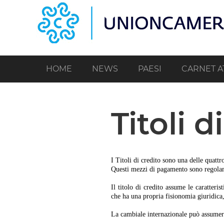
Salta
al
contenuto
principale
HOME
NEWS
PAESI
CARNET A
Titoli d
I Titoli di credito sono una delle quattr
Questi mezzi di pagamento sono regolame
Il titolo di credito assume le caratteri
che ha una propria fisionomia giuridica,
La cambiale internazionale può assume