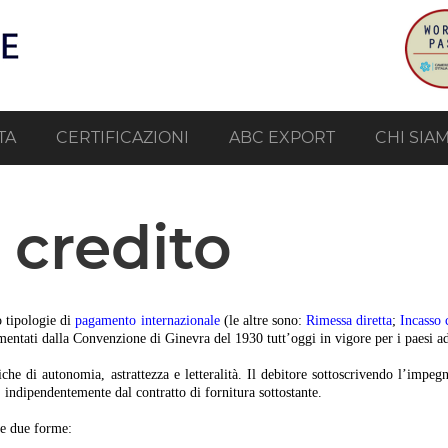
TA
CERTIFICAZIONI
ABC EXPORT
CHI SIA
i credito
o tipologie di
pagamento internazionale
(le altre sono:
Rimessa diretta
;
Incasso 
ntati dalla Convenzione di Ginevra del 1930 tutt’oggi in vigore per i paesi a
stiche di autonomia, astrattezza e letteralità. Il debitore sottoscrivendo l’imp
 indipendentemente dal contratto di fornitura sottostante.
re due forme: