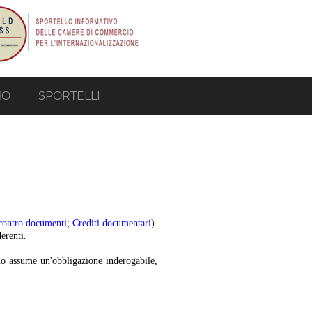
MO
SPORTELLI
contro documenti
;
Crediti documentari
).
derenti.
egno assume un'obbligazione inderogabile,