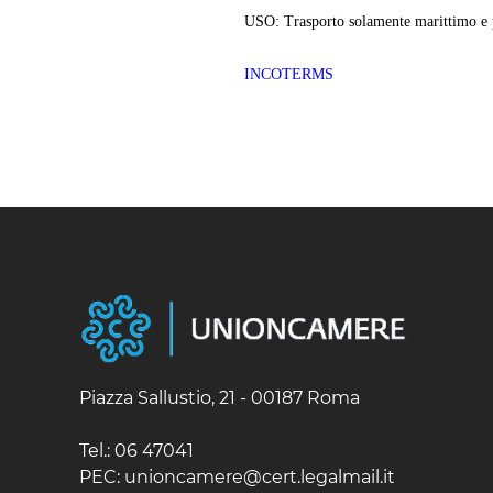
USO: Trasporto solamente marittimo e p
INCOTERMS
Piazza Sallustio, 21 - 00187 Roma
Tel.: 06 47041
PEC: unioncamere@cert.legalmail.it