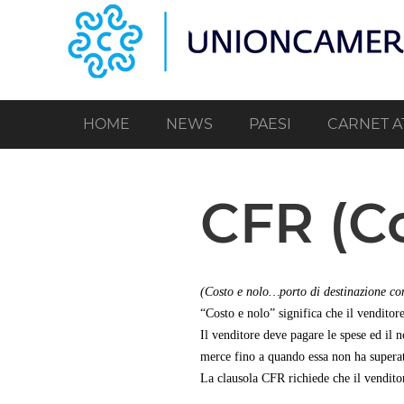
Salta
al
contenuto
principale
HOME
NEWS
PAESI
CARNET A
CFR (Co
(Costo e nolo…porto di destinazione co
“Costo e nolo” significa che il vendito
Il venditore deve pagare le spese ed il n
merce fino a quando essa non ha superat
La clausola CFR richiede che il vendito