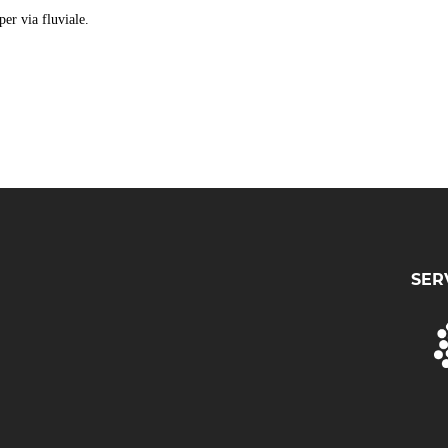
er via fluviale.
SER