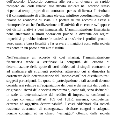
dell’accordo. L’accordo consente alle parti di ottenere un rapido
recupero dei costi relativi alle attività indicate nell’accordo stesso
rispetto ai tempi propri di un contratto , per es. di licenza. Il risultato
è il conseguimento di efficienze elevate, migliore coordinamento delle
risorse ed economie di scala. La portata di tali accordi è estesa e
ricomprende anche l’utilizzazione dell’attività di ricerca e sviluppo e
dei diritti relativi a beni immateriali. L’amministrazione finanziaria
pone attenzione a simili operazioni poiché la diversità dei regimi
impositivi potrebbe indurre le società a trasferire i profitti prodotti
verso paesi a bassa fiscalità e far gravare i maggiori costi sulla società
residente in un paese a più alta fiscalità.
Nell’esaminare un accordo di cost sharing, l’amministrazione
finanziaria tende a verificare la congruità del criterio di
determinazione delle quote di costi addebitati ai singoli contraenti e
ad analizzare gli strumenti probatori attraverso cui si dimostra la
correttezza della determinazione del “monte-costi” poi distribuito tra i
soggetti partecipanti. Le quote di partecipazione a tali accordi devono
considerarsi relative all’acquisizione dei beni e dei servizi dai quali si
originano i ricavi della società medesima e, come tali, sono deducibili
in sede di determinazione del reddito di impresa se conformi ai
principi contenuti nell’art. 109 del TUIR: inerenza, competenza,
certezza ed oggettiva determinabilità. I costi addebitati alla società
residente dovranno, di conseguenza, risultare congrui e adeguati
nonché collegati ad un chiaro “vantaggio” ottenuto dalla società