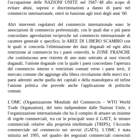
l'occupazione delle NAZIONI UNITE nel 1947-'48 allo scopo di
evitare abusi, soprusi e discriminazioni a danno di paesi nel
commercio internazionale, entrò in funzione agli inizi degli anni '60.
Altri interventi regolatori del commercio internazionale sono: le
associazioni di commercio preferenziale, con le quali due o più paesi
concordano agevolazioni reciproche sul commercio internazionale di
carattere generale o specifico; le AREE DI LIBERO SCAMBIO con
le quali si concorda l'eliminazione dei dazi doganali ed ogni altra
restrizione al commercio tra i paesi coinvolti, le ZONE FRANCHE
che costituiscono aree ristrette di uno stato sottratte ai suoi vincoli
doganali; l'unione doganale con la quale i paesi concordano l'apertura
del commercio interno e restrizioni comuni verso i paesi terzi, il
mercato comune che aggiunge alla libera circolazione delle merci tra i
paesi aderenti anche quella dei capitali e della manodopera ed infine
l'unione politica che prevede anche l'applicazione di politiche
comuni.
L'OMC (Organizzazione Mondiale del Commercio - WTO World
Trade Organzation), del tutto indipendente dalle Nazioni Unite, è
l'organizzazione internazionale che ha il compito di attuare un insieme
di regole commerciali, tra cui le principali sono il GATT, le misure
commerciali relative alla proprietà intellettuale (TRIPS), l'Accordo
commerciale sul commercio nei servizi (GATS). L'OMC è stata
istituita nel 1995, nel quadro dei negoziati commerciali conosciuti