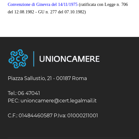
Convenzione di Ginevra del 14/11/1975
(ratificata con Legge n. 706
del 12.08.1982 - GU n. 277 del 07.10.1982)
Piazza Sallustio, 21 - 00187 Roma
Tel.: 06 47041
PEC: unioncamere@cert.legalmail.it
C.F.: 01484460587 P.Iva: 01000211001